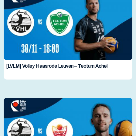
[LVLM] Volley Haasrode Leuven – Tectum Achel