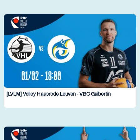
[LVLM] Volley Haasrode Leuven - VBC Guibertin